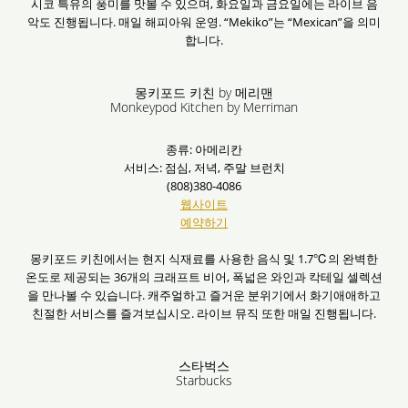
시코 특유의 풍미를 맛볼 수 있으며, 화요일과 금요일에는 라이브 음
악도 진행됩니다. 매일 해피아워 운영. “Mekiko”는 “Mexican”을 의미
합니다.
몽키포드 키친 by 메리맨
Monkeypod Kitchen by Merriman
종류: 아메리칸
서비스: 점심, 저녁, 주말 브런치
(808)380-4086
웹사이트
예약하기
몽키포드 키친에서는 현지 식재료를 사용한 음식 및 1.7℃의 완벽한
온도로 제공되는 36개의 크래프트 비어, 폭넓은 와인과 칵테일 셀렉션
을 만나볼 수 있습니다. 캐주얼하고 즐거운 분위기에서 화기애애하고
친절한 서비스를 즐겨보십시오. 라이브 뮤직 또한 매일 진행됩니다.
스타벅스
Starbucks