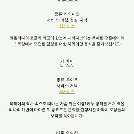
종류: 하와이안
서비스: 아침, 점심, 저녁
웹사이트
코올리나의 코홀라 라군이 한눈에 내려다보이는 우아한 오픈에어 레
스토랑에서 모던한 감성을 더한 하와이안 음식을 즐겨보십시오.
카 바아
Ka Wa'a
종류: 루아우
서비스: 저녁
웹사이트
하와이의 역사 속으로 떠나는 가슴 뛰는 여행! 카누 항해를 거쳐 코올
리나의 해변에 다다른 뒤 풍요로운 문화를 탄생시킨 하와이 조상들의
뿌리를 찾아봅니다.
리틀 오피히