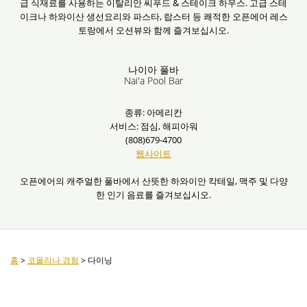
급 식재료를 사용하는 이탈리안 씨푸드 & 스테이크 하우스. 고급 스테
이크나 하와이산 생선요리와 파스타, 랍스터 등 쾌적한 오픈에어 레스
토랑에서 오션뷰와 함께 즐겨보십시오.
나이아 풀바
Nai'a Pool Bar
종류: 아메리칸
서비스: 점심, 해피아워
(808)679-4700
웹사이트
오픈에어의 캐주얼한 풀바에서 산뜻한 하와이안 칵테일, 맥주 및 다양
한 인기 음료를 즐겨보십시오.
홈
>
코올리나 경험
>
다이닝