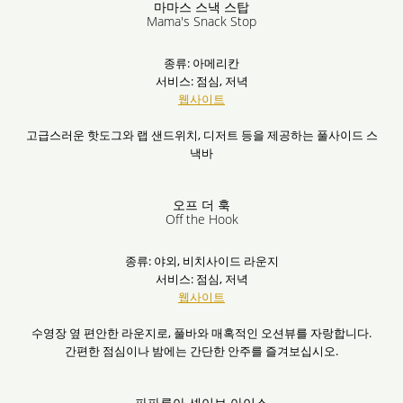
마마스 스낵 스탑
Mama's Snack Stop
종류: 아메리칸
서비스: 점심, 저녁
웹사이트
고급스러운 핫도그와 랩 샌드위치, 디저트 등을 제공하는 풀사이드 스
낵바
오프 더 훅
Off the Hook
종류: 야외, 비치사이드 라운지
서비스: 점심, 저녁
웹사이트
수영장 옆 편안한 라운지로, 풀바와 매혹적인 오션뷰를 자랑합니다.
간편한 점심이나 밤에는 간단한 안주를 즐겨보십시오.
파파루아 셰이브 아이스