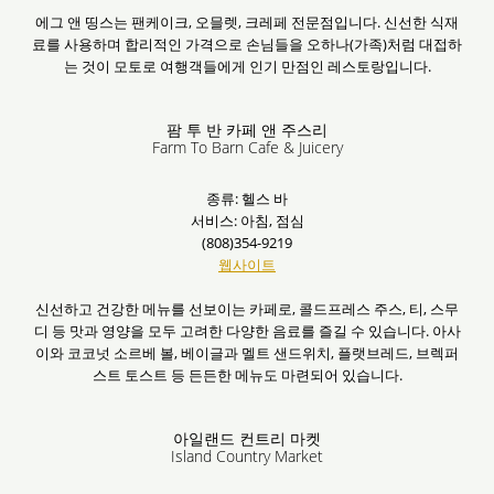
에그 앤 띵스는 팬케이크, 오믈렛, 크레페 전문점입니다. 신선한 식재
료를 사용하며 합리적인 가격으로 손님들을 오하나(가족)처럼 대접하
는 것이 모토로 여행객들에게 인기 만점인 레스토랑입니다.
팜 투 반 카페 앤 주스리
Farm To Barn Cafe & Juicery
종류: 헬스 바
서비스: 아침, 점심
(808)354-9219
웹사이트
신선하고 건강한 메뉴를 선보이는 카페로, 콜드프레스 주스, 티, 스무
디 등 맛과 영양을 모두 고려한 다양한 음료를 즐길 수 있습니다. 아사
이와 코코넛 소르베 볼, 베이글과 멜트 샌드위치, 플랫브레드, 브렉퍼
스트 토스트 등 든든한 메뉴도 마련되어 있습니다.
아일랜드 컨트리 마켓
Island Country Market