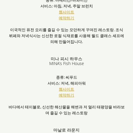
종류: 아메리칸/하와이안
서비스: 아침, 저녁, 주말 브런치
웹사이트
예약하기
이국적인 퓨전 요리를 즐길 수 있는 모던하게 꾸며진 레스토랑. 조식
뷔페와 저녁식사는 신선한 로컬 식재료를 사용해 월드 클래스 셰프에
의해 만들어집니다.
미나 피시 하우스
MINA’s Fish House
종류: 씨푸드
서비스: 저녁, 해피아워
웹사이트
예약하기
바다에서 테이블로, 신선한 해산물을 해변과 저 멀리 태평양을 바라보
며 즐길 수 있는 레스토랑
마날로 라운지